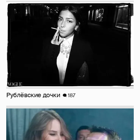
Рублёвские дочки
187
Неужели правда?
143