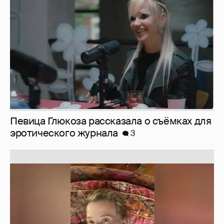
эротического журнала
3
Юлия Высоцкая выложила селфи без
макияжа
2