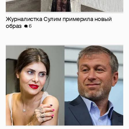
И снова невеста
357