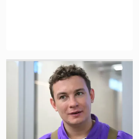
Никита Кологривый высказался насчёт
ИИ
1