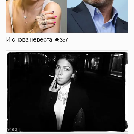
Рублёвские дочки
187