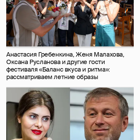
И снова невеста
357