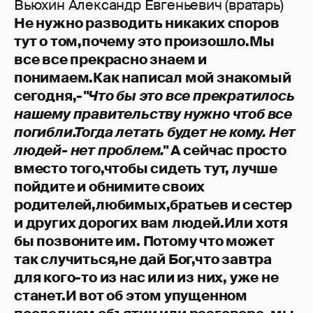
Вьюхин Александр Евгеньевич (вратарь)
Не нужно разводить никаких споров
тут о том,почему это произошло.Мы
все все прекрасно знаем и
понимаем.Как написал мой знакомый
сегодня,-
"Что бы это все прекратилось
нашему правительству нужно чтоб все
погибли.Тогда летать будет не кому. Нет
людей- нет проблем."
А сейчас просто
вместо того,чтобы сидеть тут, лучше
пойдите и обнимите своих
родителей,любимых,братьев и сестер
и других дорогих вам людей.Или хотя
бы позвоните им. Потому что может
так случиться,не дай Бог,что завтра
для кого-то из нас или из них, уже не
станет.И вот об этом упущенном