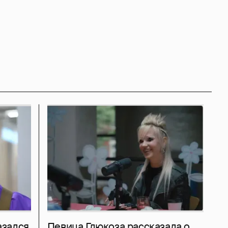
азался
Певица Глюкоза рассказала о