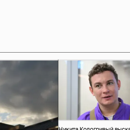
Никита Кологривый выск