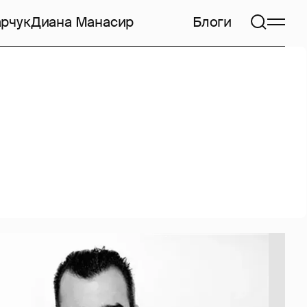
арчук
Диана Манасир
Блоги