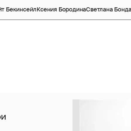
йт Бекинсейл
Ксения Бородина
Светлана Бонд
ри