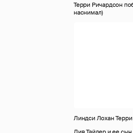
Терри Ричардсон поб
наснимал)
Линдси Лохан Терри
Лив Тайлер и ее сы