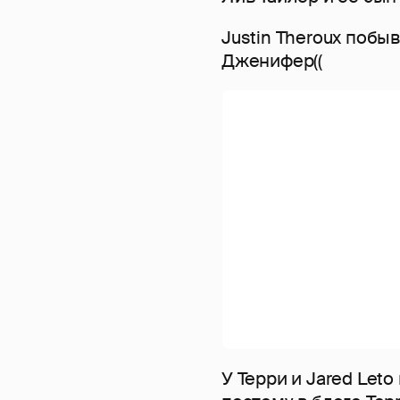
Justin Theroux побыв
Дженифер((
У Терри и Jared Let