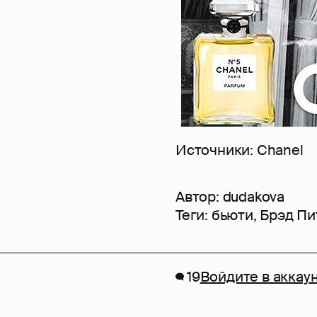
Источники: Chanel
Автор:
dudakova
Теги:
бьюти
,
Брэд Пи
19
Войдите в аккау