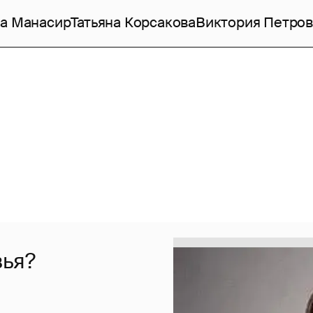
а Манасир
Татьяна Корсакова
Виктория Петров
вья?