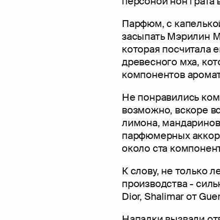
персоной нон грата
Парфюм, с капелькой
засыпать Мэрилин М
которая посчитала е
древесного мха, ко
компонентов аромат
Не понравились ком
возможно, вскоре вс
лимона, мандаринов
парфюмерных аккордо
около ста компонен
К слову, не только 
производства - сил
Dior, Shalimar от Guer
Нападки вызвали от