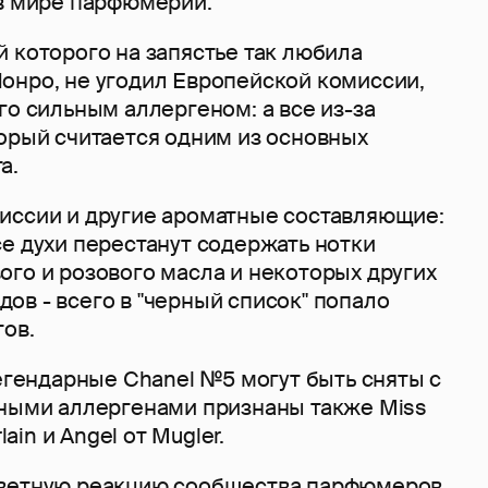
 в мире парфюмерии.
 которого на запястье так любила
онро, не угодил Европейской комиссии,
го сильным аллергеном: а все из-за
торый считается одним из основных
а.
иссии и другие ароматные составляющие:
е духи перестанут содержать нотки
ого и розового масла и некоторых других
в - всего в "черный список" попало
тов.
легендарные Chanel №5 могут быть сняты с
ьными аллергенами признаны также Miss
lain и Angel от Mugler.
ветную реакцию сообщества парфюмеров,