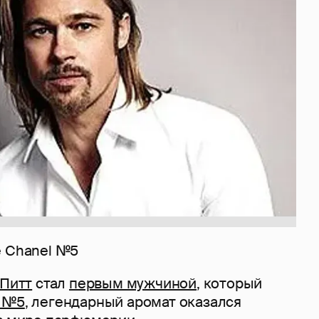
е Chanel №5
 Питт
стал
первым мужчиной
, который
l №5
, легендарный аромат оказался