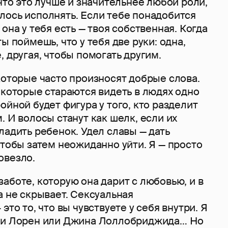
 что это лучше и значительнее любой роли,
ось испол­нять. Если тебе понадобится
она у тебя есть — твоя собственная. Когда
ы поймешь, что у тебя две руки: одна,
, другая, чтобы помогать другим.
которые часто произносят добрые слова.
 которые стараются видеть в людях одно
ойной будет фигура у того, кто разделит
. И волосы станут как шелк, если их
ладить ребенок. Удел славы — дать
чтобы затем неожиданно уйти. Я — просто
овезло.
аботе, которую она дарит с любовью, и в
а не скрывает. Сексуальная
это то, что вы чувствуете у себя внутри. Я
офи Лорен или Джина Лоллобриджида… Но