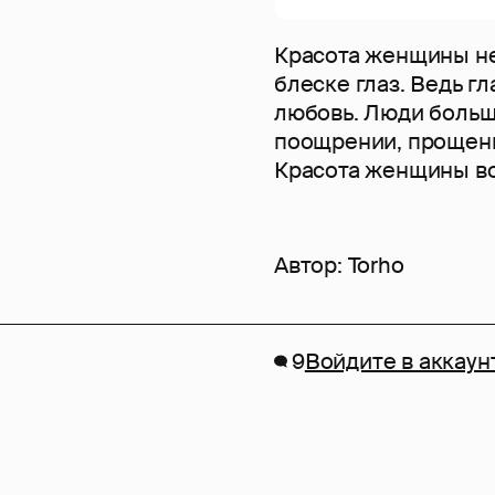
Красота женщины не 
блеске глаз. Ведь гл
любовь. Люди больш
поощрении, прощении
Красота женщины во
Автор:
Torho
9
Войдите в аккаун