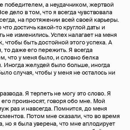
е победителем, а неудачником, жер­твой
е дело в том, что я всегда чувство­вала
сегда, на протяжении всей своей карьеры.
о что достичь какой-то круглой даты и
уть не изменились. Успех налагает на меня
к, чтобы быть достойной этого успеха. А
, то даже его пережить. Я всегда
м, что у меня было, и словно белка
и. Иногда желудей было больше, иногда
ыло случая, чтобы у меня не ос­талось ни
развода. Я терпеть не могу это слово. Я
 его произносят, говоря обо мне. Мой
уж раз и навсегда. Помнится, до меня
сментов. Потом мне сказали, что во время
, но я была уве­рена, что мне аплодирует