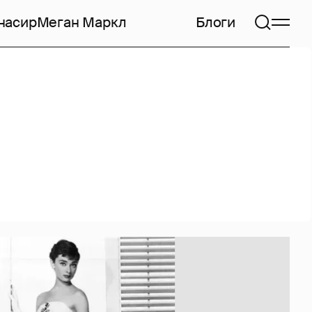
насир
Меган Маркл
Блоги