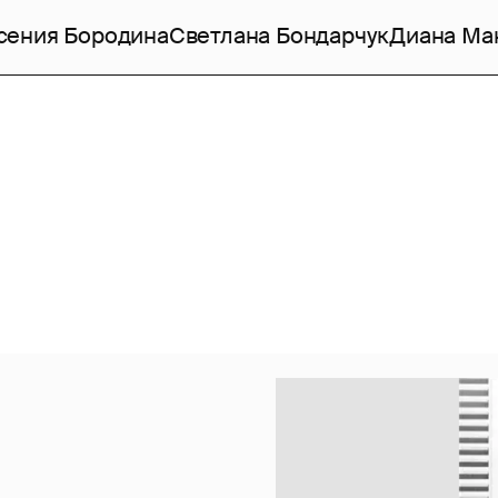
сения Бородина
Светлана Бондарчук
Диана Ма