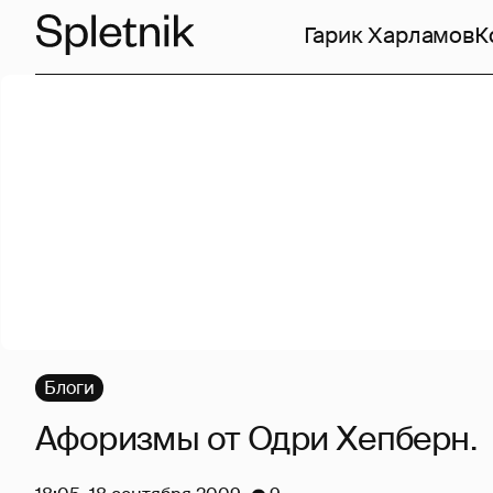
Гарик Харламов
К
Блоги
Афоризмы от Одри Хепберн.