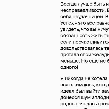
Всегда лучше быть н
несправедливости. Вс
себя неудачницей. В
Успех - это все равн
увидеть, что вы нич
обязанность жить та
если посчастливится
довольствовалась те
прятала свои желуд
меньше. Но еще не б
одного!
Я никогда не хотела 
вся сжимаюсь, когда
идеал был выйти зам
донесся шум аплоди
родов началась гроза