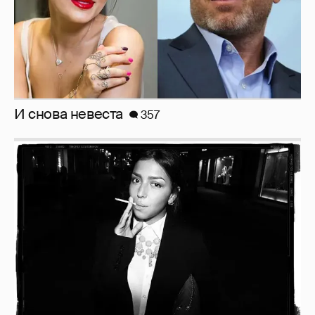
Рублёвские дочки
187