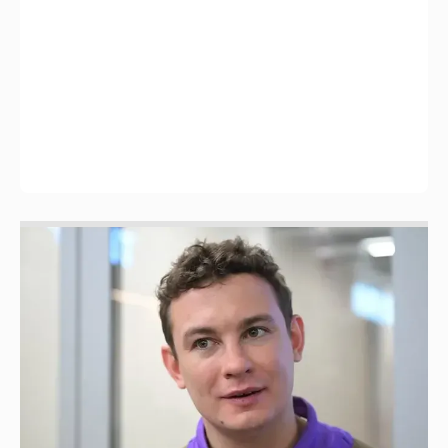
Никита Кологривый высказался насчёт
ИИ
1