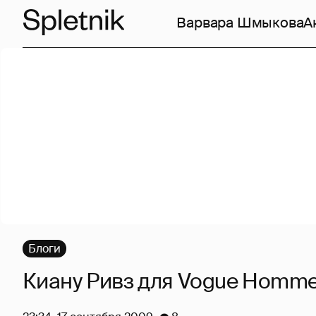
Варвара Шмыкова
А
Блоги
Киану Ривз для Vogue Hommes 