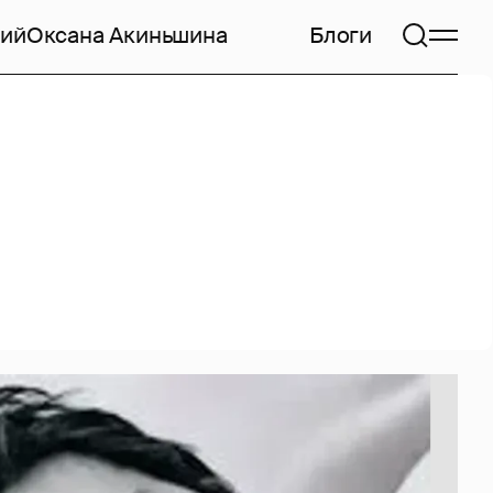
кий
Оксана Акиньшина
Блоги