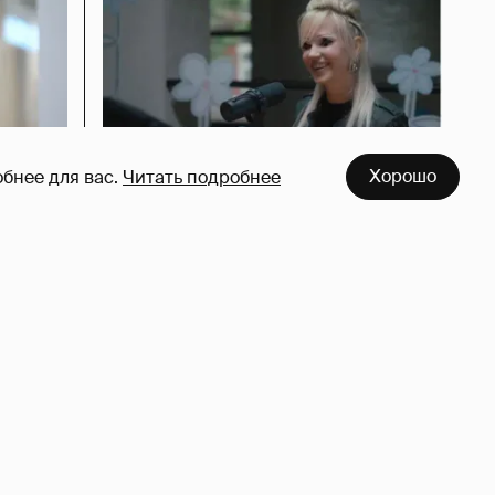
Хорошо
бнее для вас.
Читать подробнее
азался
Певица Глюкоза рассказала о
съёмках для эротического
журнала
3