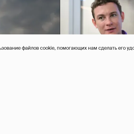
ьзование файлов cookie, помогающих нам сделать его удо
Никита Кологривый выск
насчёт ИИ
1
рeписки в Telegram?