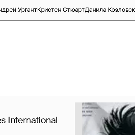
ндрей Ургант
Кристен Стюарт
Данила Козловс
International