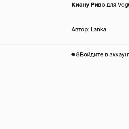
Киану Ривз
для Vog
Автор:
Lanka
8
Войдите в аккаун