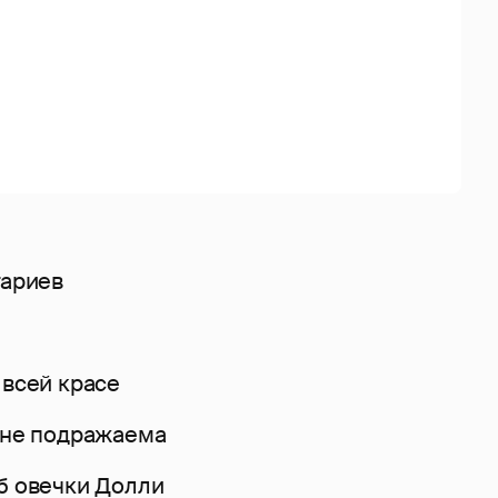
тариев
 всей красе
а не подражаема
уб овечки Долли