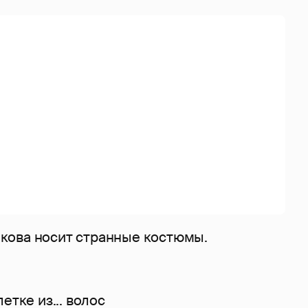
кова носит странные костюмы.
етке из... волос