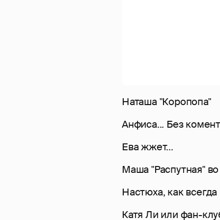
Наташа "Коропопа"
Анфиса... Без комен
Ева жжет...
Маша "Распутная" во
Настюха, как всегд
Катя Ли или фан-кл