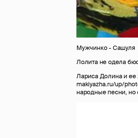
Мужчинко - Сашуля
Лолита не одела бю
Лариса Долина и ее 
makiyazha.ru/up/pho
народные песни, но 