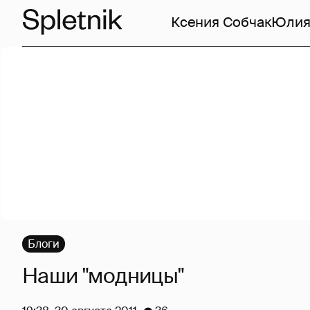
Ксения Собчак
Юлия
Блоги
Наши "модницы"