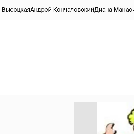
 Высоцкая
Андрей Кончаловский
Диана Манас