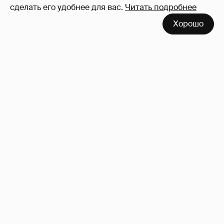
сделать его удобнее для вас.
Читать подробнее
Хорошо
Сколько Собчак заплатит за архив своей
перeписки в Telegram?
4