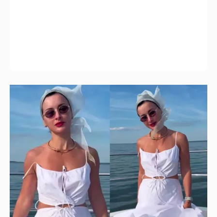
отсылкой к сериалу "Белый лотос"
7
"У них интерес к кино всегда был".
Надежда Михалкова дала редкий
комментарий о детях
5