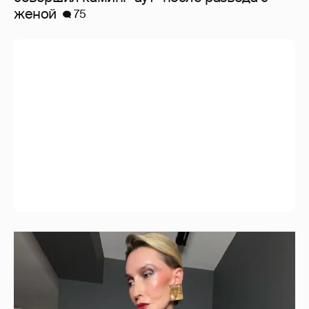
женой
75
"Люблю своё тело". 52-летняя Наталья
Максимова показала фигуру в "голых"
образах
7