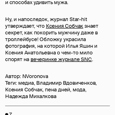
и способах удивить мужа.
Ну, и напоследок, журнал Star-hit
утверждает, что
Ксения Собчак
знает
секрет, как покорить мужчину даже в
троллейбусе! Обложку украсила
фотография, на которой Илья Яшин и
Ксения Анатольевна о чем-то мило
спорят на
вечеринке журнале SNC
.
Автор:
NVoronova
Теги:
медиа
,
Владимир Вдовиченков
,
Ксения Собчак
,
пена дней
,
мода
,
Надежда Михалкова
7