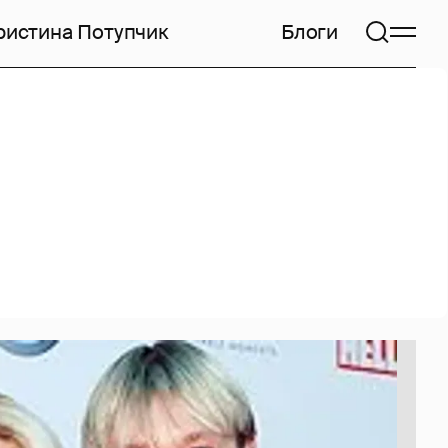
ристина Потупчик
Блоги