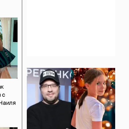
ак
 с
 Наиля