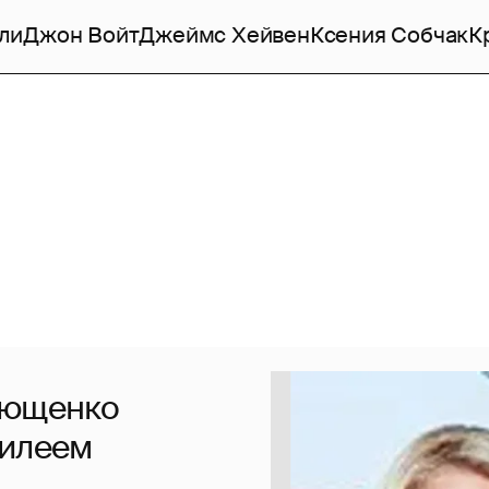
ли
Джон Войт
Джеймс Хейвен
Ксения Собчак
К
лющенко
билеем