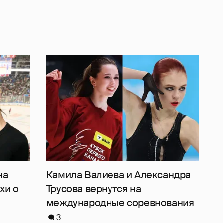
на
Камила Валиева и Александра
хи о
Трусова вернутся на
международные соревнования
3