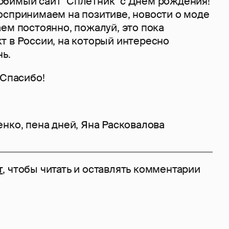
бимый сайт "Сплетник" с Днем рождения!
оспринимаем на позитиве, новости о моде
ем постоянно, пожалуй, это пока
т в России, на который интересно
ь.
!Спасибо!
енко
,
пена дней
,
Яна Расковалова
т
, чтобы читать и оставлять комментарии