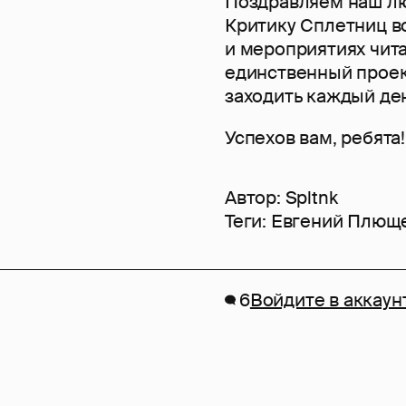
Поздравляем наш лю
Критику Сплетниц в
и мероприятиях чита
единственный проек
заходить каждый ден
Успехов вам, ребята
Автор:
Spltnk
Теги:
Евгений Плющ
6
Войдите в аккаун