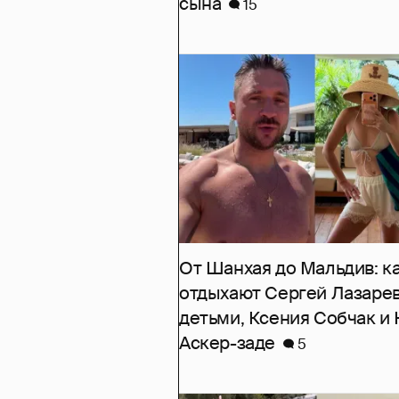
сына
15
От Шанхая до Мальдив: к
отдыхают Сергей Лазарев
детьми, Ксения Собчак и
Аскер-заде
5