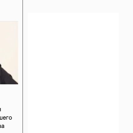
я
шего
за