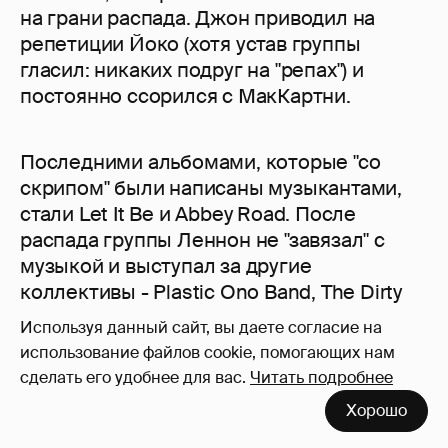
на грани распада. Джон приводил на
репетиции Йоко (хотя устав группы
гласил: никаких подруг на "репах") и
постоянно ссорился с МакКартни.
Последними альбомами, которые "со
скрипом" были написаны музыкантами,
стали Let It Be и Abbey Road. После
распада группы Леннон не "завязал" с
музыкой и выступал за другие
коллективы - Plastic Ono Band, The Dirty
Mac.
Используя данный сайт, вы даете согласие на
использование файлов cookie, помогающих нам
Он становится активным гражданином и
сделать его удобнее для вас.
Читать подробнее
даже в знак протеста против военных
Хорошо
действий возвращает Королеве Орден
Британской Империи. Вместе с Йоко