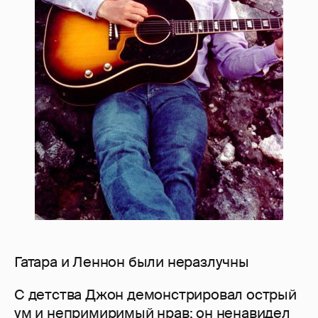
Гатара и Леннон были неразлучны
С детства Джон демонстрировал острый
ум и непримиримый нрав: он ненавидел