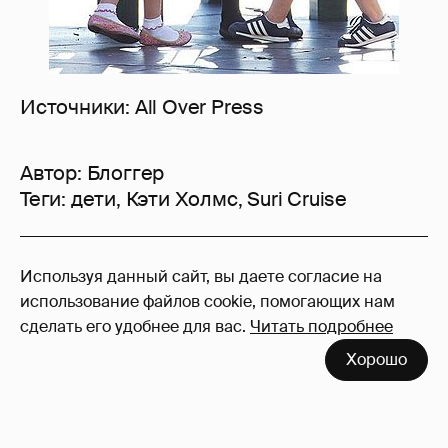
Источники: All Over Press
Автор:
Блоггер
Теги:
дети
,
Кэти Холмс
,
Suri Cruise
61
Используя данный сайт, вы даете согласие на
Войдите в аккаунт
, чтобы читать и
использование файлов cookie, помогающих нам
оставлять комментарии
сделать его удобнее для вас.
Читать подробнее
Хорошо