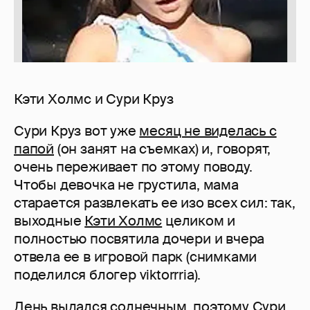
Кэти Холмс и Сури Круз
Сури Круз вот уже
месяц не виделась с
папой
(он занят на съемках) и, говорят,
очень переживает по этому поводу.
Чтобы девочка не грустила, мама
старается развлекать ее изо всех сил: так,
выходные
Кэти Холмс
целиком и
полностью посвятила дочери и вчера
отвела ее в игровой парк (снимками
поделился блогер viktorrria).
День выдался солнечным, поэтому Сури