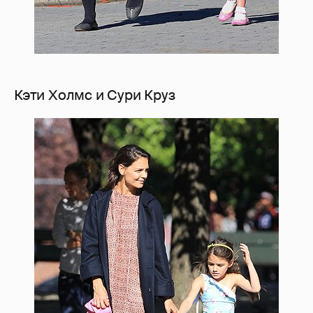
Кэти Холмс и Сури Круз