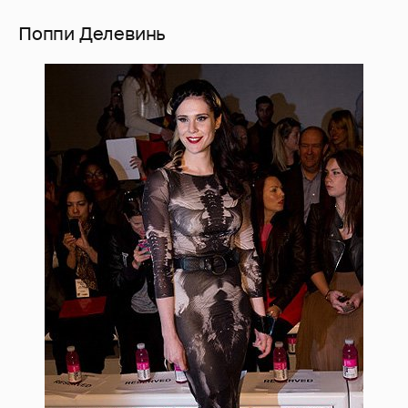
Поппи Делевинь