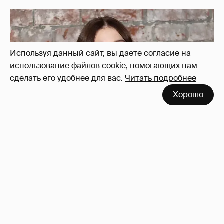
Используя данный сайт, вы даете согласие на
использование файлов cookie, помогающих нам
сделать его удобнее для вас.
Читать подробнее
Умерла 26-летняя инфлюенсерша Сидни
Хорошо
Тоул, которую обвиняли в том, что её рак
"ненастоящий"
7