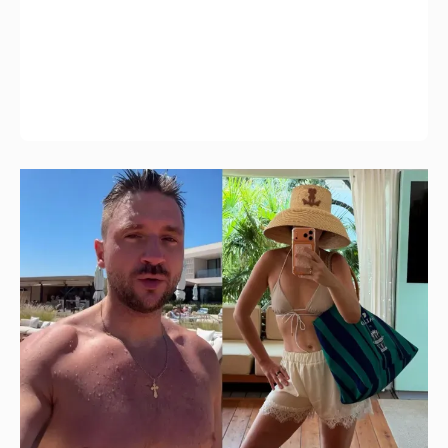
От Шанхая до Мальдив: как отдыхают
Сергей Лазарев с детьми, Ксения Собчак
и Наиля Аскер-заде
2