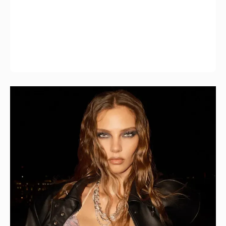
"Я твой подарок". Эмин Агаларов
поздравил с днём рождения жену Алёну
Гаврилову
12