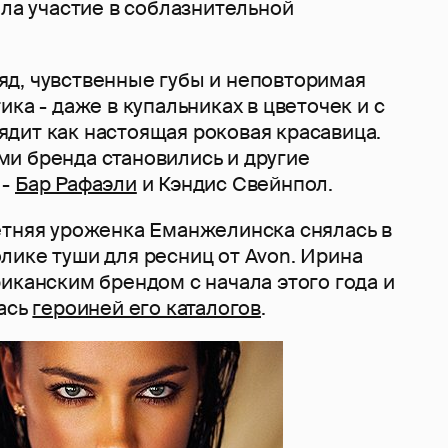
яла участие в соблазнительной
д, чувственные губы и неповторимая
ика - даже в купальниках в цветочек и с
дит как настоящая роковая красавица.
и бренда становились и другие
 -
Бар Рафаэли
и Кэндис Свейнпол.
етняя уроженка Еманжелинска снялась в
лике туши для ресниц от Avon. Ирина
иканским брендом с начала этого года и
лась
героиней его каталогов
.