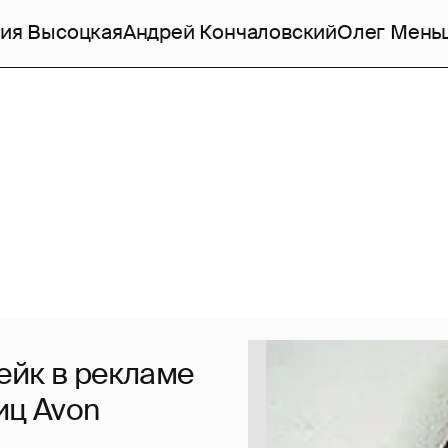
ия Высоцкая
Андрей Кончаловский
Олег Мень
ейк в рекламе
иц Avon