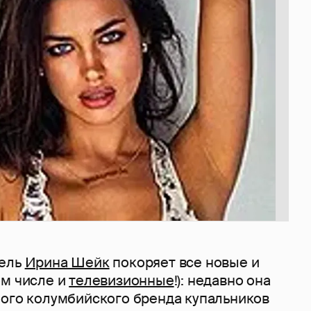
дель
Ирина Шейк
покоряет все новые и
ом числе и
телевизионные
!): недавно она
ного колумбийского бренда купальников