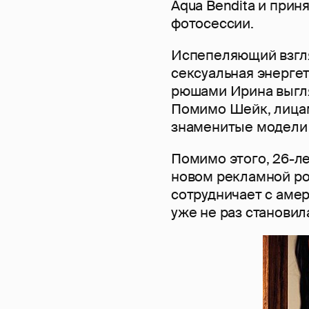
Aqua Bendita и прин
фотосессии.
Испепеляющий взгля
сексуальная энергет
рюшами Ирина выгля
Помимо Шейк, лицам
знаменитые модели
Помимо этого, 26-л
новом рекламной ро
сотрудничает с амер
уже не раз станови