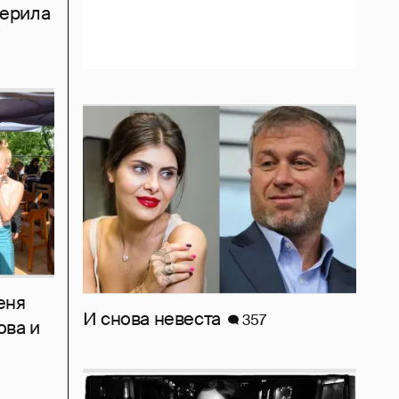
мерила
еня
И снова невеста
357
ова и