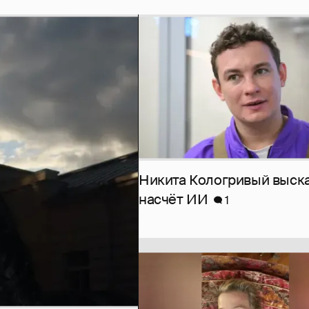
Никита Кологривый выск
насчёт ИИ
1