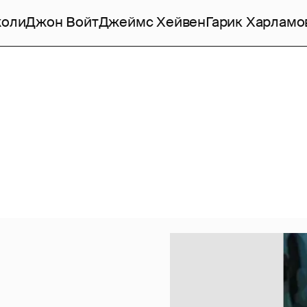
жоли
Джон Войт
Джеймс Хейвен
Гарик Харламо