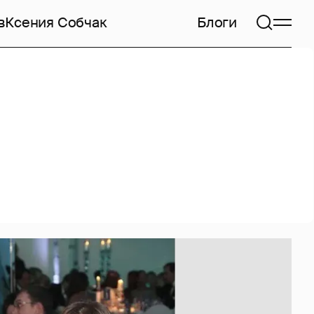
в
Ксения Собчак
Блоги