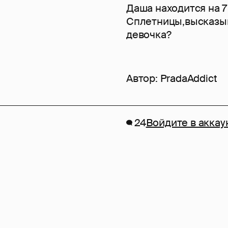
Даша находится на 
Сплетницы,высказы
девочка?
Автор:
PradaAddict
24
Войдите в аккау