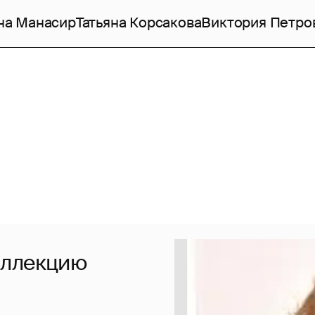
на Манасир
Татьяна Корсакова
Виктория Петро
оллекцию