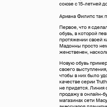
союзе с 15-летней д
Ариана Филипс так 
Первое, что я сдела
обувь, в которой пе
протяжении своей ка
Мадонны просто немы
женственен, наскол
Новую обувь пример
своего выступления,
чтобы в них было уд
качестве серии Trut
не придется. Линия о
продажу в онлайн-бу
магазинах сети Macy
акессуаров планируе