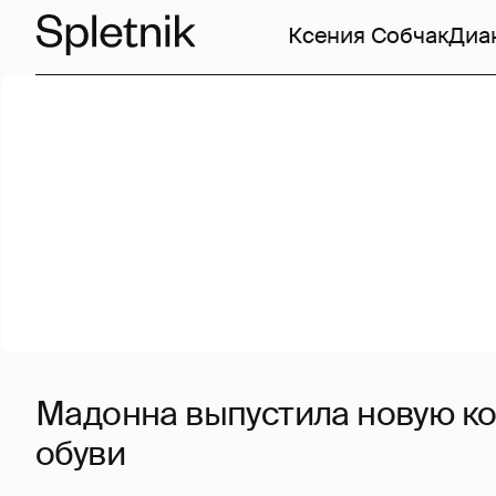
Ксения Собчак
Диа
Мадонна выпустила новую к
обуви