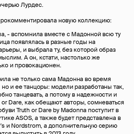
очерью Лурдес.
прокомментировала новую коллекцию:
ла, - вспомнила вместе с Мадонной всю ту
вица появлялась в разные годы на
рьеры, и выбрала ту, без которой образ
слим. А он, кстати, настолько же
ько и провокационен.
ила не только сама Мадонна во время
 но и ее танцоры: модели разработаны так,
обно танцевать, а потому в надежности и
h or Dare, как обещают авторы, сомневаться
буви Truth or Dare by Madonna поступит в
тике ASOS, а также будет представлена в
’s и Nordstrom, а дополнительную серию
тся выпустить в 2013 году.