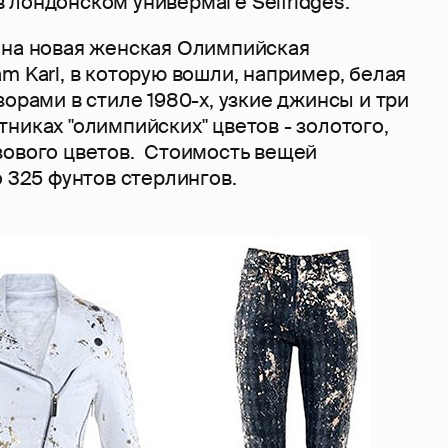
 лондонском универмаге Selfridges.
ена новая женская Олимпийская
m Karl, в которую вошли, например, белая
зорами в стиле 1980-х, узкие джинсы и три
никах "олимпийских" цветов - золотого,
зового цветов. Стоимость вещей
о 325 фунтов стерлингов.