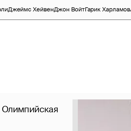
оли
Джеймс Хейвен
Джон Войт
Гарик Харламов
: Олимпийская