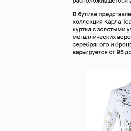
расположившегося в
В бутике представл
коллекция Карла Tea
куртка с золотыми у
металлических ворот
серебряного и брон
варьируется от 95 д