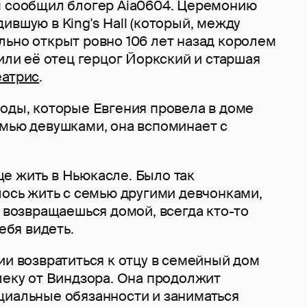
м сообщил блогер Aia0604. Церемонию
ившую в King's Hall (который, между
льно открыт ровно 106 лет назад королем
тили её отец герцог Йоркский и старшая
еатрис
.
годы, которые Евгения провела в доме
емью девушками, она вспоминает с
е жить в Ньюкасле. Было так
лось жить с семью другими девчонками,
ы возвращаешься домой, всегда кто-то
тебя видеть.
ии возвратиться к отцу в семейный дом
леку от Виндзора. Она продолжит
циальные обязанности и заниматься