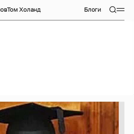
мов
Том Холанд
Блоги