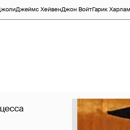
Джоли
Джеймс Хейвен
Джон Войт
Гарик Харла
нцесса