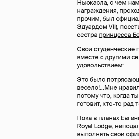
Ньюкасла, о чем на
награждения, проход
прочим, был официа
Эдуардом VII), посе
сестра
принцесса Б
Свои студенческие 
вместе с другими с
удовольствием:
Это было потрясающ
весело!...Мне нрави
потому что, когда т
готовит, кто-то рад 
Пока в планах Евген
Royal Lodge, непода
выполнять свои офи