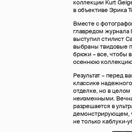
коллекции Kurt Gei
в объективе Эрика Т
Вместе с фотографо
главредом журнала 
выступил стилист С
выбраны твидовые п
брюки – все, чтобы 
осеннюю коллекцию 
Результат – перед в
классике надежного
отделке, но в целом
неизменными. Вечна
разрешается в ульт
демонстрирующем, ч
не только каблуки-уб