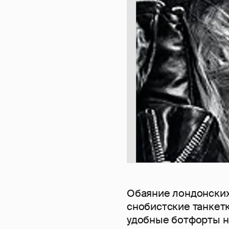
Обаяние лондонских 
снобистские танкет
удобные ботфорты н