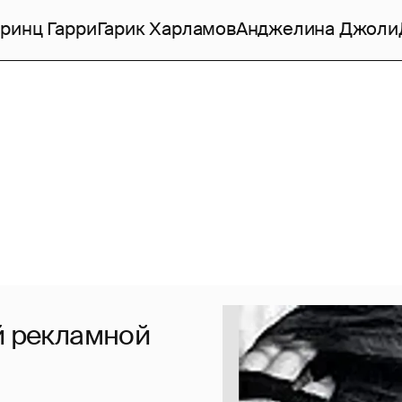
ринц Гарри
Гарик Харламов
Анджелина Джоли
й рекламной