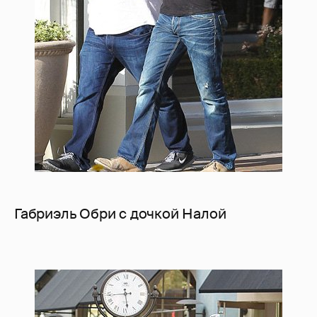
Габриэль Обри с дочкой Налой