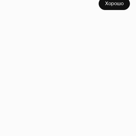
Хорошо
53-летний брат Анджелины Джоли
совершил каминг-аут* после развода с
женой
65