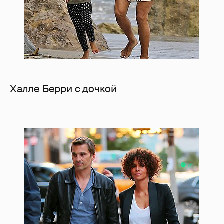
Халле Берри с дочкой