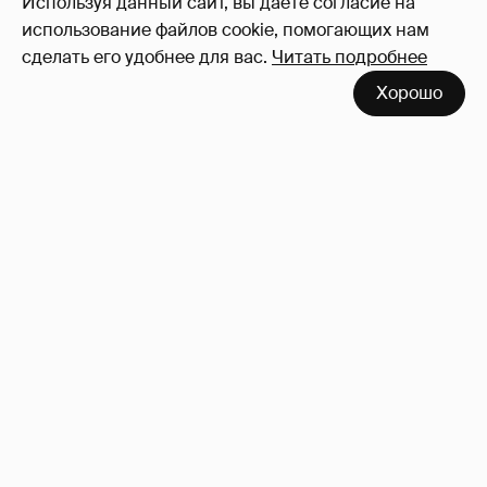
Используя данный сайт, вы даете согласие на
использование файлов cookie, помогающих нам
сделать его удобнее для вас.
Читать подробнее
Хорошо
Где и как отдыхают Ксения Собчак с
сыном, Тина Канделаки, Рената Литвинова
и экс-возлюбленные олигархов
61