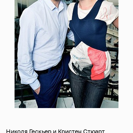
Николя Гескьер и Кристен Стюарт