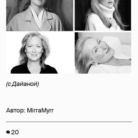
(с Дайаной)
Автор:
MirraMyrr
20