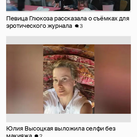
Юлия Высоцкая выложила селфи без
макияжа
2