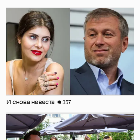
И снова невеста
357