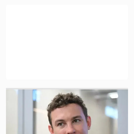
Никита Кологривый высказался насчёт
ИИ
1