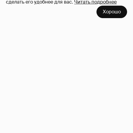
сделать его удобнее для вас.
Читать подробнее
Хорошо
Сколько Собчак заплатит за архив своей
перeписки в Telegram?
3