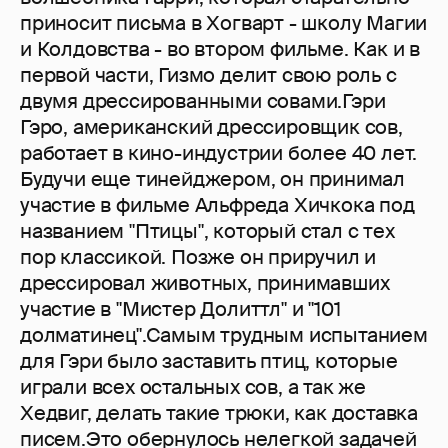
приносит письма в Хогварт - школу Магии
и Колдовства - во втором фильме. Как и в
первой части, Гизмо делит свою роль с
двумя дрессированными совами.Гэри
Гэро, американский дрессировщик сов,
работает в кино-индустрии более 40 лет.
Будучи еще тинейджером, он принимал
участие в фильме Альфреда Хичкока под
названием "Птицы", который стал с тех
пор классикой. Позже он приручил и
дрессировал животных, принимавших
участие в "Мистер Долиттл" и "101
долматинец".Самым трудным испытанием
для Гэри было заставить птиц, которые
играли всех остальных сов, а так же
Хедвиг, делать такие трюки, как доставка
писем.Это обернулось нелегкой задачей