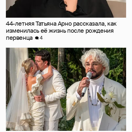
"Благословление" от Киркорова и слёзы
Галич: как прошла свадьба Клавы Коки и
Димы Масленникова