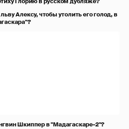
отиху Глорию в русском дубляже?
льву Алексу, чтобы утолить его голод, в
агаскара"?
нгвин Шкиппер в "Мадагаскаре-2"?