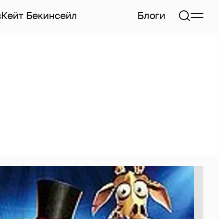
в
Кейт Бекинсейл
Блоги