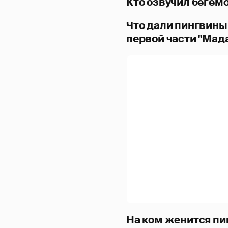
Кто озвучил бегем
Что дали пингвины 
первой части "Мад
На ком женится пи