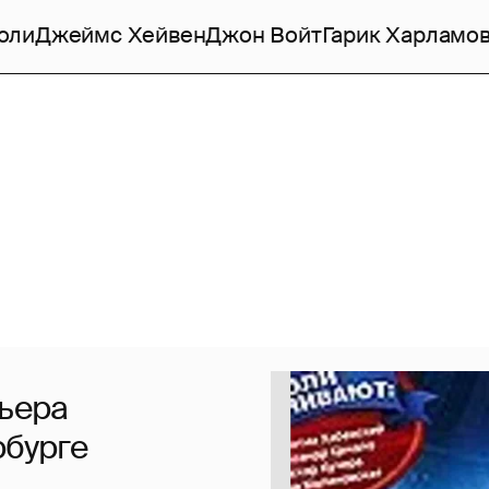
оли
Джеймс Хейвен
Джон Войт
Гарик Харламо
мьера
рбурге