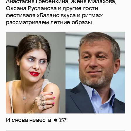
И снова невеста
357