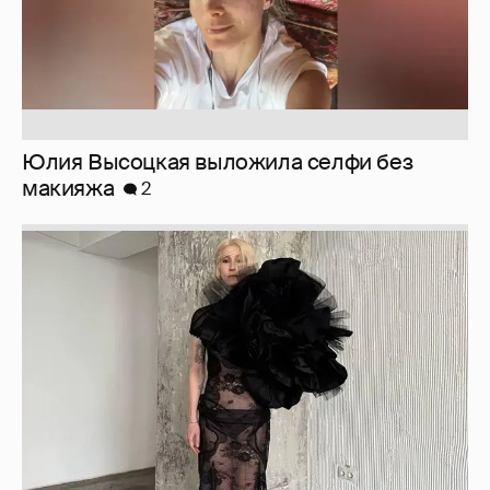
Журналистка Сулим примерила новый
образ
6