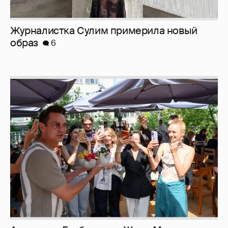
Анастасия Гребенкина, Женя Малахова,
Оксана Русланова и другие гости
фестиваля «Баланс вкуса и ритма»:
рассматриваем летние образы