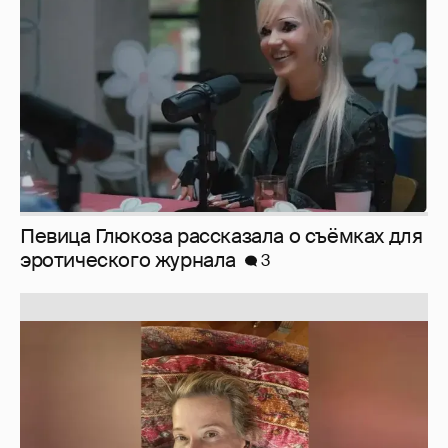
эротического журнала
3
Юлия Высоцкая выложила селфи без
макияжа
2