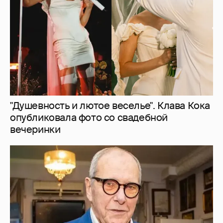
вечеринки
Эммануил Виторган показал фото
младшей дочери в честь её дня рождения
2