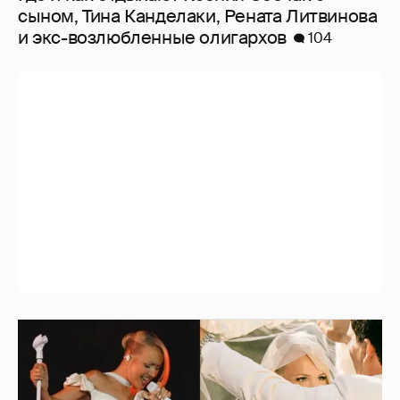
сыном, Тина Канделаки, Рената Литвинова
и экс-возлюбленные олигархов
104
"Душевность и лютое веселье". Клава Кока
опубликовала фото со свадебной