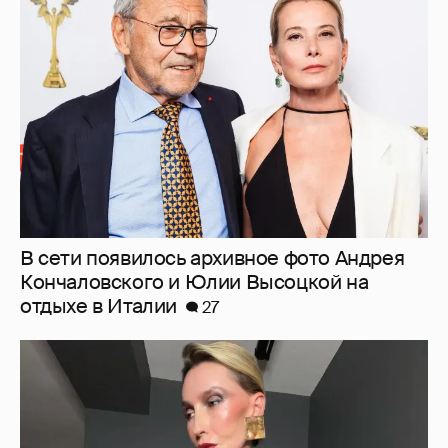
В сети появилось архивное фото Андрея
Кончаловского и Юлии Высоцкой на
отдыхе в Италии
27
"Люблю своё тело". 52-летняя Наталья
Максимова показала фигуру в "голых"
образах
76