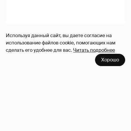
Используя данный сайт, вы даете согласие на
использование файлов cookie, помогающих нам
"Сломанные судьбы". Олег Меньшиков
сделать его удобнее для вас.
Читать подробнее
призвал закрыть неэффективные
Хорошо
театральные вузы в России
55