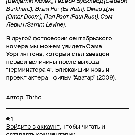
(Benjamin Novak), Гедеон Буркхард (Gedeon
Burkhard), Элай Рот (Eli Roth), Омар Дум
(Omar Doom), Пол Раст (Paul Rust), Сэм
Левин (Samm Levine).
В другой фотосессии сентябрьского
номера мы можем увидеть Сэма
Уортингтона, который стал звездой
первой величины после выхода
"Терминатора 4". Ближайший новый
проект актера - фильм "Аватар" (2009).
Автор:
Torho
1
Войдите в аккаунт
, чтобы читать и
оставлять комментарии