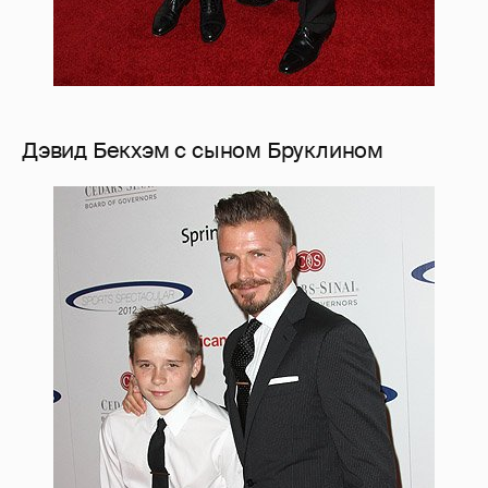
Дэвид Бекхэм с сыном Бруклином