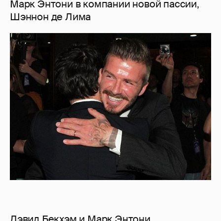
Марк Энтони в компании новой пассии,
Шэннон де Лима
Дэвид Бекхэм и Марк Энтони