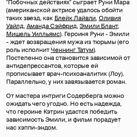
"Побочных действиях" сыграет Руни Мара
(американской актрисе удалось обойти
таких звезд, как
Блейк Лайвли
,
Оливия
Уайлд
,
Аманда Сэйфрид
,
Эмили Блант
,
Мишель Уилльямс
). Героиня Руни - Эмили
- ждет возвращения мужа из тюрьмы (его
роль исполнит
Ченнинг Татум
).
Постепенно она становится зависимой от
антидепрессантов, которые ей
прописывает врач-психоаналитик (Лоу).
Параллельно, у них завязывается роман.
От мастера интриги Содерберга можно
ожидать чего угодно. Но есть надежда,
что героине Кэтрин удастся победить
зависимость Эмили, и фильм порадует
нас хэппи-эндом.