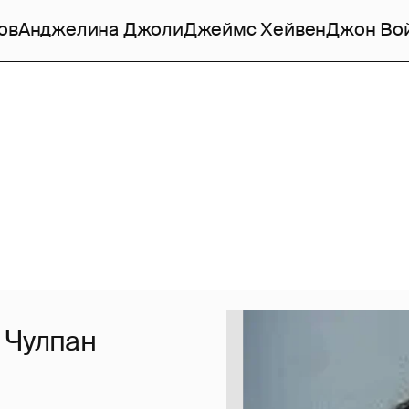
ов
Анджелина Джоли
Джеймс Хейвен
Джон Во
 Чулпан