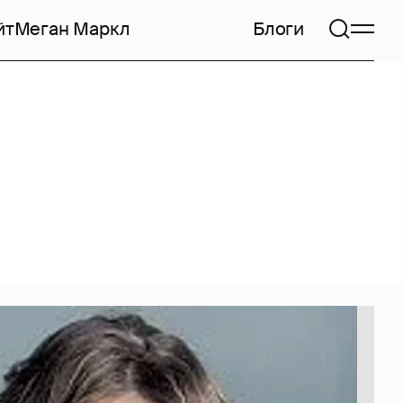
йт
Меган Маркл
Блоги