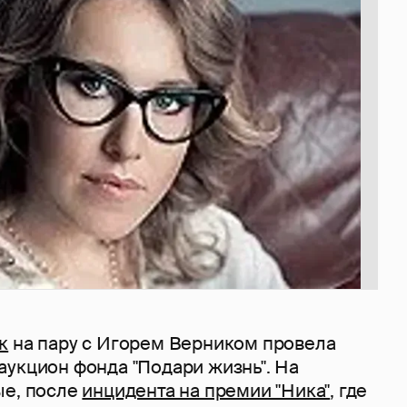
к
на пару с Игорем Верником провела
аукцион фонда "Подари жизнь". На
ые, после
инцидента на премии "Ника"
, где