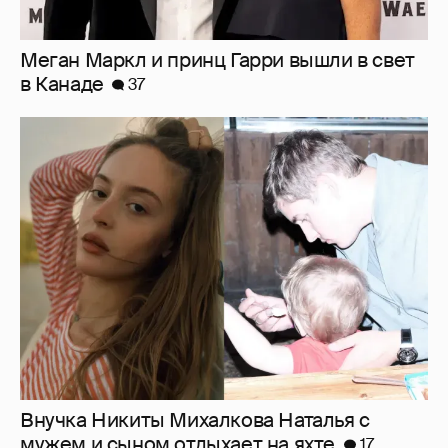
Меган Маркл и принц Гарри вышли в свет
в Канаде
37
Внучка Никиты Михалкова Наталья с
мужем и сыном отдыхает на яхте
17