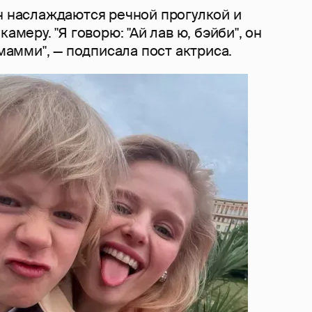
н наслаждаются речной прогулкой и
камеру. "Я говорю: "Ай лав ю, бэйби", он
 мамми", — подписала пост актриса.