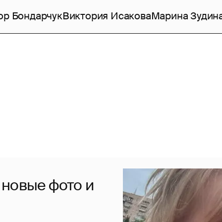
ор Бондарчук
Виктория Исакова
Марина Зудин
 новые фото и