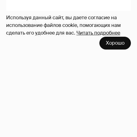
Используя данный сайт, вы даете согласие на
использование файлов cookie, помогающих нам
сделать его удобнее для вас.
Читать подробнее
Хорошо
"Тебе тяжело на фоне идеальной сестры".
Ксению Бородину раскритиковали за
обращение к младшей дочери
1