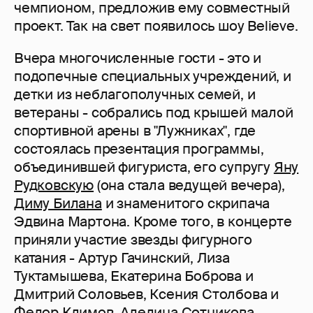
чемпионом, предложив ему совместный
проект. Так на свет появилось шоу Believe.
Вчера многочисленные гости - это и
подопечные специальных учреждений, и
детки из неблагополучных семей, и
ветераны - собрались под крышей малой
спортивной арены в "Лужниках", где
состоялась презентация программы,
объединившей фигуриста, его супругу
Яну
Рудковскую
(она стала ведущей вечера),
Диму Билана
и знаменитого скрипача
Эдвина Мартона. Кроме того, в концерте
приняли участие звезды фигурного
катания - Артур Гачинский, Лиза
Туктамышева, Екатерина Боброва и
Дмитрий Соловьев, Ксения Столбова и
Федор Климов, Аделина Сотникова,