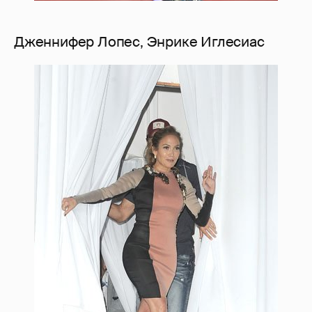
Дженнифер Лопес, Энрике Иглесиас