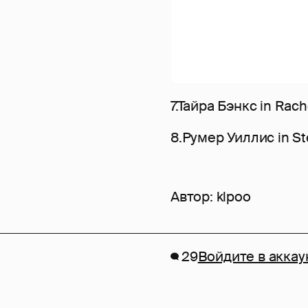
7.Тайра Бэнкс in Rach
8.Румер Уиллис in St
Автор:
klpoo
29
Войдите в аккау