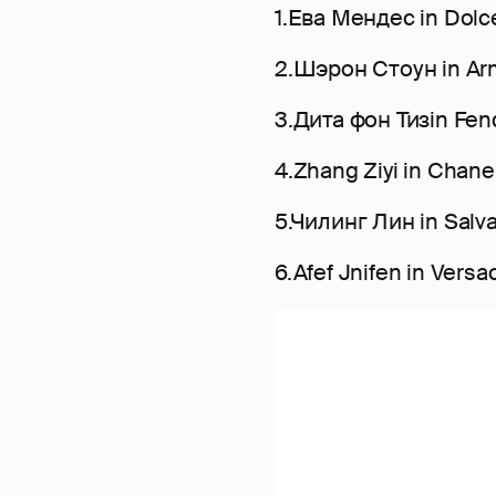
1.Ева Мендес in Dol
2.Шэрон Стоун in Arm
3.Дита фон Тизin Fen
4.Zhang Ziyi in Chane
5.Чилинг Лин in Salv
6.Afef Jnifen in Versa