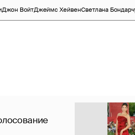
и
Джон Войт
Джеймс Хейвен
Светлана Бондарч
голосование