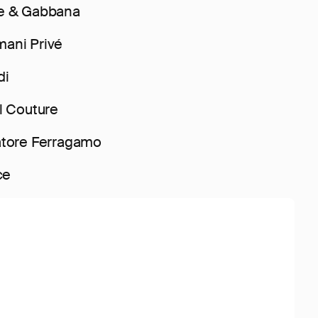
ce & Gabbana
ani Privé
di
l Couture
atore Ferragamo
ce