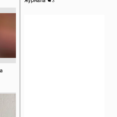
журнала
3
а