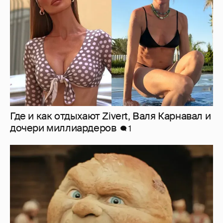
дочери миллиардеров
1
Нулевой рейтинг, мемы и "туалетный
юмор": в сети обсуждают провал "Колобка"
12