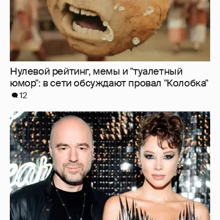
"Оплаченный алиментами хейт". Полина
Диброва снова высказалась о бывшей
жене своего возлюбленного
9