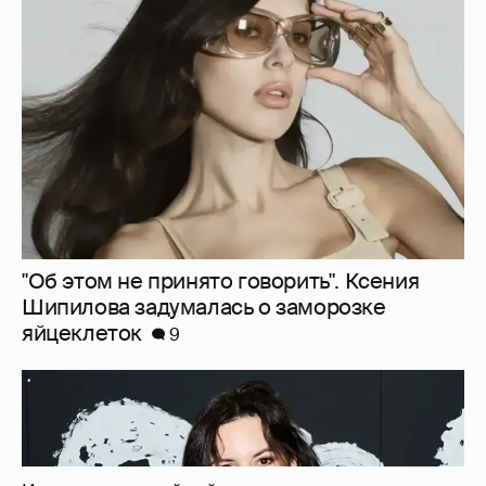
"Об этом не принято говорить". Ксения
Шипилова задумалась о заморозке
яйцеклеток
9
В сети высмеяли Наталию Архангельскую
из "Антиглянца" за рецензию на роман
Юрия Олеши
6