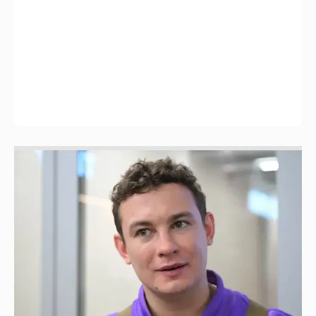
Никита Кологривый высказался насчёт
ИИ
1