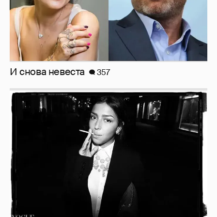
Рублёвские дочки
187