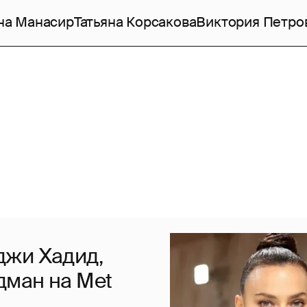
на Манасир
Татьяна Корсакова
Виктория Петро
джи Хадид,
дман на Met