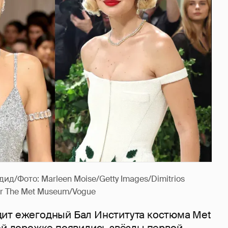
/Фото: Marleen Moise/Getty Images/Dimitrios
or The Met Museum/Vogue
ит ежегодный Бал Института костюма Met
ной дорожке появились звёзды первой