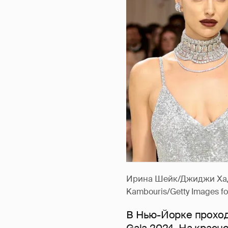
Ирина Шейк/Джиджи Хадид
Kambouris/Getty Images f
В Нью-Йорке проход
Gala 2024. На крас