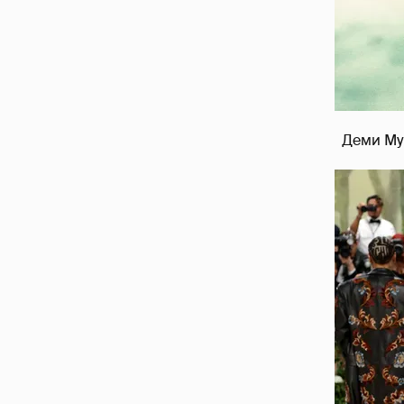
Деми Мур