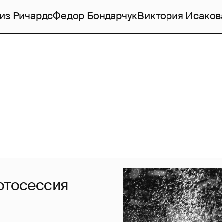
из Ричардс
Федор Бондарчук
Виктория Исаков
отосессия