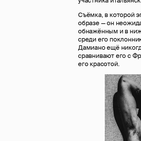
участника итальянск
Съёмка, в которой 
образе — он неожид
обнажённым и в ниж
среди его поклонник
Дамиано ещё никогда
сравнивают его с Ф
его красотой.