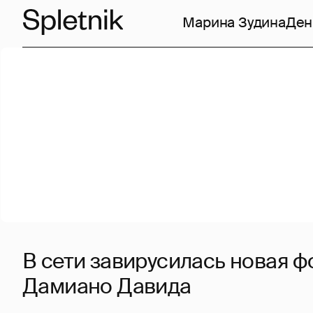
Марина Зудина
Ден
В сети завирусилась новая ф
Дамиано Давида