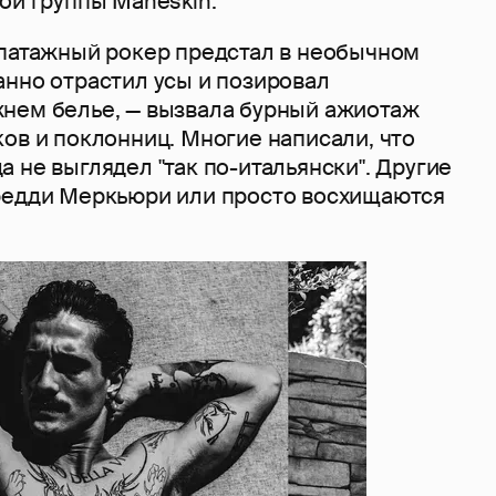
ой группы Måneskin.
эпатажный рокер предстал в необычном
анно отрастил усы и позировал
нем белье, — вызвала бурный ажиотаж
ов и поклонниц. Многие написали, что
 не выглядел "так по-итальянски". Другие
редди Меркьюри или просто восхищаются