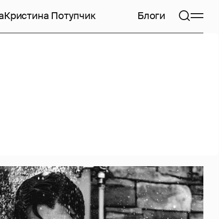
а
Кристина Потупчик
Блоги