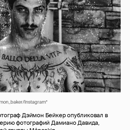
on_baker/Instagram*
тограф Дэймон Бейкер опубликовал в
серию фотографий Дамиано Давида,