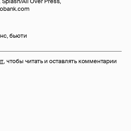
, Splash/All Over Press,
tobank.com
нс
,
бьюти
нт
, чтобы читать и оставлять комментарии