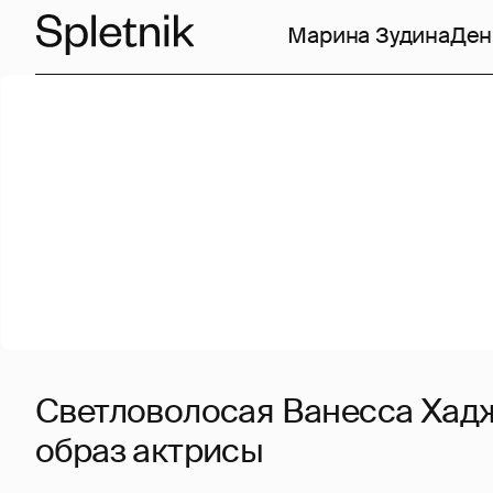
Марина Зудина
Ден
Светловолосая Ванесса Хад
образ актрисы