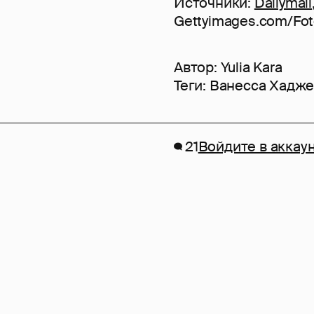
Источники:
Dailymail
Gettyimages.com/Fo
Автор:
Yulia Kara
Теги:
Ванесса Хадже
21
Войдите в аккау