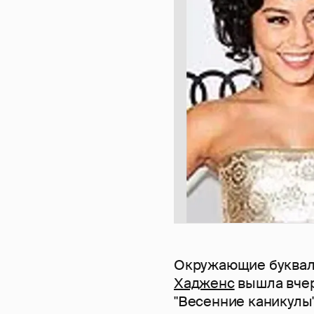
Окружающие букваль
Хадженс
вышла вчер
"Весенние каникулы"