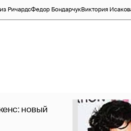
из Ричардс
Федор Бондарчук
Виктория Исаков
женс: новый