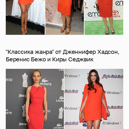
"Классика жанра" от Дженнифер Хадсон,
Беренис Бежо и Киры Седжвик