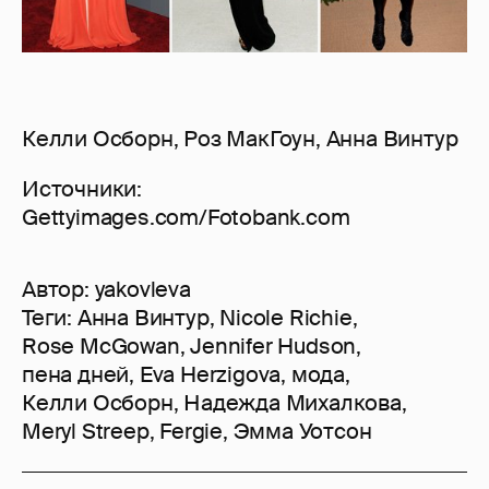
Келли Осборн, Роз МакГоун, Анна Винтур
Источники:
Gettyimages.com/Fotobank.com
Автор:
yakovleva
Теги:
Анна Винтур
,
Nicole Richie
,
Rose McGowan
,
Jennifer Hudson
,
пена дней
,
Eva Herzigova
,
мода
,
Келли Осборн
,
Надежда Михалкова
,
Meryl Streep
,
Fergie
,
Эмма Уотсон