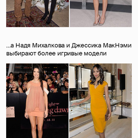
...а Надя Михалкова и Джессика МакНэми
выбирают более игривые модели