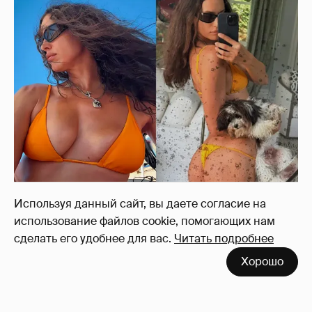
Ирина Шейк показала фигуру в бикини
8
Используя данный сайт, вы даете согласие на
использование файлов cookie, помогающих нам
сделать его удобнее для вас.
Читать подробнее
"Оплаченный алиментами хейт". Полина
Хорошо
Диброва снова высказалась о бывшей
жене своего возлюбленного
33