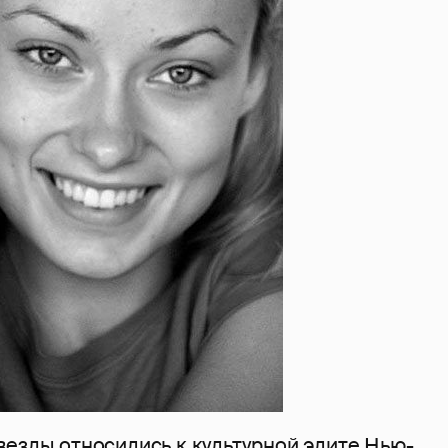
везды относились к культурной элите Нью-