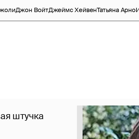
Джоли
Джон Войт
Джеймс Хейвен
Татьяна Арно
чая штучка