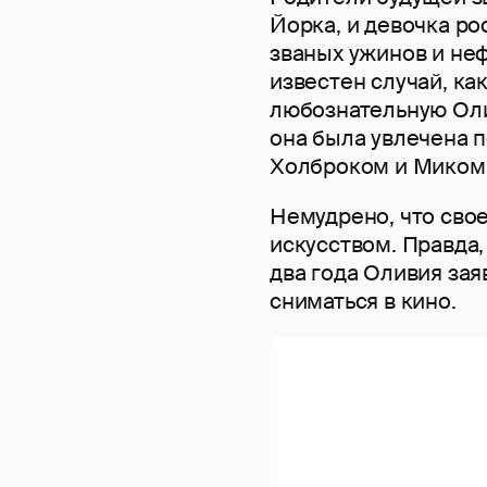
Йорка, и девочка ро
званых ужинов и не
известен случай, к
любознательную Олив
она была увлечена
Холброком и Миком
Немудрено, что свое
искусством. Правда,
два года Оливия заяв
сниматься в кино.