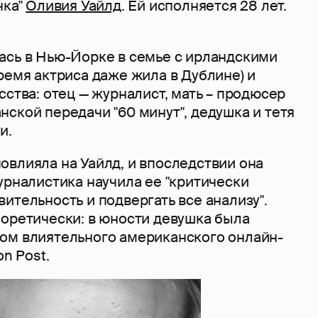
чка"
Оливия Уайлд
. Ей исполняется 28 лет.
ась в Нью-Йорке в семье c ирландскими
ремя актриса даже жила в Дублине) и
сства: отец — журналист, мать – продюсер
ской передачи "60 минут", дедушка и тетя
и.
овлияла на Уайлд, и впоследствии она
урналистика научила ее "критически
ительность и подвергать все анализу".
еоретически: в юности девушка была
ом влиятельного американского онлайн-
on Post.