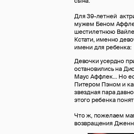
сына.
Для 39-летней актри
мужем Беном Аффлек
шестилетнюю Вайле
Кстати, именно дев
имени для ребенка:
Девочки усердно пр
остановились на Ди
Маус Аффлек… Но ес
Питером Пэном и ка
звездная пара давно
этого ребенка понят
Что ж, пожелаем ма
возвращения Дженн