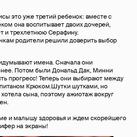
сы это уже третий ребенок: вместе с
ом она воспитывает двоих дочерей,
т и трехлетнюю Серафину.
очкам родители решили доверить выбор
идумывают имена. Сначала они
снее. Потом были Дональд Дак, Минни
ть прогресс! Теперь они выбирают между
питаном Крюком.Шутки шутками, но
 хотела сына, поэтому ажиотаж вокруг
ен.
ме и малышу здоровья и ждем скорейшего
ифер на экраны!