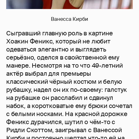
Ванесса Кирби
Сыгравший главную роль в картине
Хоакин Феникс, который не любит
одеваться элегантно и выглядеть
серьёзно, оделся в свойственной ему
манере. Несмотря на то что 49-летний
актёр выбрал для премьеры
классический чёрный костюм и белую
рубашку, надел он их по-своему: галстук
на рубашке он расслабил и сдвинул
набок, а коротковатые ему брюки сочетал
с белыми носками. На красной дорожке
Феникс дурачился, шутил о чём-то с
Ридли Скоттом, заигрывал с Ванессой
Кирби и постоянно шептал что-то ей на