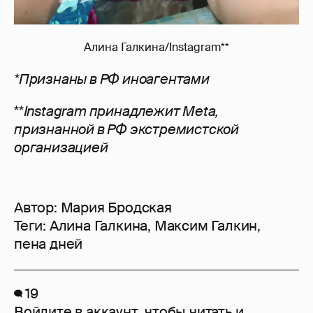
Алина Галкина/Instagram**
*Признаны в РФ иноагентами
**
Instagram принадлежит Meta,
признанной в РФ экстремистской
организацией
Автор:
Мария Бродская
Теги:
Алина Галкина
,
Максим Галкин
,
пена дней
19
Войдите в аккаунт
, чтобы читать и